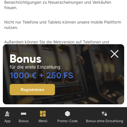
Benachrichtigungen zu Neuerscheinungen und Verkäufen
freuen.
Nicht nur Telefone und Tablets können unsere mobile Plattform
nutzen.
Außerdem können Sie die Webversion auf Telefonen und
anderen tragbaren Computern verwenden. Die Installation der
App ist ganz einfach, egal ob Sie Apple- oder Android-Geräte
Bonus
mögen. Suchen Sie im Apple App Store oder im Google Play
Store nach unserer Marke und folgen Sie dann den einfachen
für die erste Einzahlung
Schritten. Besuchen Sie unsere Seite mit Ihrem Browser, wenn
1000 € + 250 FS
Sie ein anderes Betriebssystem verwenden. Unsere Seiten
passen sich automatisch der Größe Ihres Bildschirms an und
bieten Ihnen die volle Casino-Funktionalität.
Registrieren
Vorteile und Funktionen
App
Bonus
Promo-Code
Bonus ohne Einzahlung
Menü