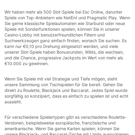
Wir haben mehr als 500 Slot-Spiele bei Esc Online, darunter
Spiele von Top-Anbietern wie NetEnt und Pragmatic Play. Wenn
Sie gerne klassische Spielautomaten wie Starburst oder neue
Spiele mit Sonderfunktionen spielen, können Sie in unserer
Casino-Lobby mit benutzerfreundlichen Filtern und
Suchwerkzeugen ganz einfach finden, wonach Sie suchen. Es
kann nur €0,10 pro Drehung eingesetzt werden, und viele
unserer Slot-Spiele haben Bonusrunden, Wilds, die wachsen,
und die Chance, progressive Jackpots im Wert von mehr als
€10.000 zu gewinnen.
Wenn Sie Spiele mit viel Strategie und Tiefe mögen, steht
unsere Sammlung von Tischspielen für Sie bereit. Gehen Sie
direkt zu Roulette, Blackjack und Baccarat. Jedes Spiel wurde
sorgfältig so konzipiert, dass es einfach zu spielen ist und echt
aussieht.
Für verschiedene Spielertypen gibt es verschiedene Roulette-
Versionen, beispielsweise europäische, französische und
amerikanische. Wenn Sie gerne Karten spielen, können Sie
unsere Blackjack- und Baccarat-Tische mit Limits ausprobieren,