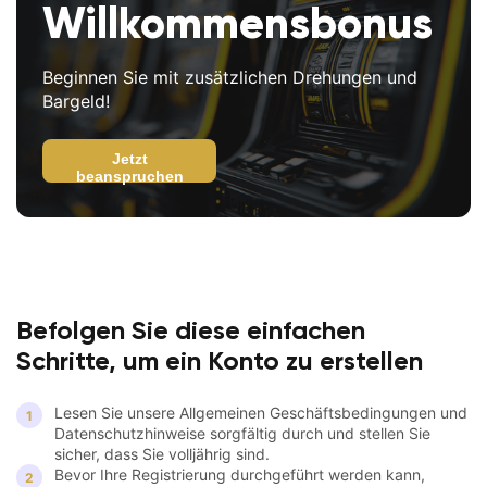
Willkommensbonus
Beginnen Sie mit zusätzlichen Drehungen und
Bargeld!
Jetzt
beanspruchen
Befolgen Sie diese einfachen
Schritte, um ein Konto zu erstellen
Lesen Sie unsere Allgemeinen Geschäftsbedingungen und
Datenschutzhinweise sorgfältig durch und stellen Sie
sicher, dass Sie volljährig sind.
Bevor Ihre Registrierung durchgeführt werden kann,