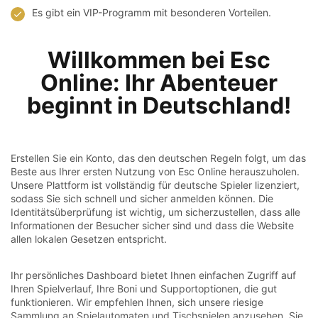
Es gibt ein VIP-Programm mit besonderen Vorteilen.
Willkommen bei Esc
Online: Ihr Abenteuer
beginnt in Deutschland!
Erstellen Sie ein Konto, das den deutschen Regeln folgt, um das
Beste aus Ihrer ersten Nutzung von Esc Online herauszuholen.
Unsere Plattform ist vollständig für deutsche Spieler lizenziert,
sodass Sie sich schnell und sicher anmelden können. Die
Identitätsüberprüfung ist wichtig, um sicherzustellen, dass alle
Informationen der Besucher sicher sind und dass die Website
allen lokalen Gesetzen entspricht.
Ihr persönliches Dashboard bietet Ihnen einfachen Zugriff auf
Ihren Spielverlauf, Ihre Boni und Supportoptionen, die gut
funktionieren. Wir empfehlen Ihnen, sich unsere riesige
Sammlung an Spielautomaten und Tischspielen anzusehen. Sie