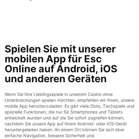
Spielen Sie mit unserer
mobilen App für Esc
Online auf Android, iOS
und anderen Geräten
Wenn Sie Ihre Lieblingsspiele in unserem Casino ohne
Unterbrechungen spielen möchten, empfehlen wir Ihnen, unsere
mobile App herunterzuladen. Es gibt viele Slots, Tischspiele und
spezielle Funktionen, die nur für Smartphones und Tablets
entwickelt wurden und auf die Sie sofort zugreifen können,
nachdem Sie unsere App auf Ihrem Android- oder iOS-Gerät
heruntergeladen haben. An einem Ort können Sie sich über
einfache Navigation, bessere Sicherheit und