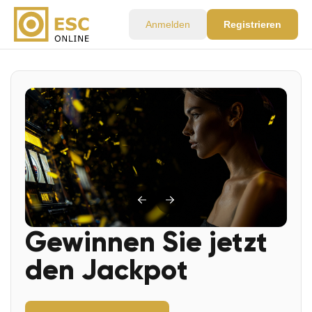
Anmelden
Registrieren
Gewinnen Sie jetzt
den Jackpot