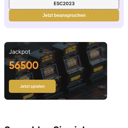
ESC2023
Jetzt beanspruchen
Jackpot
56500
Jetzt spielen